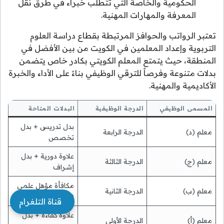
الحكومية والخاصة التي تتطلب خبراء في طرق نقل
المعرفة والمهارات المهنية.
تعتبر الرواتب والحوافز المرتبطة بقطاع دراسة العلوم
التربوية وإعداد المعلمين في الكويت من بين الأفضل في
المنطقة، حيث يتمتع المعلم الكويتي بكادر خاص يتضمن
بدلات متنوعة وفرصاً للترقي الوظيفي بناءً على الأداء والخبرة
الأكاديمية والمهنية.
المسمى الوظيفي
الدرجة الوظيفية
البدلات المتاحة
بدل تدريس + بدل
معلم (د)
الدرجة الرابعة
تخصص
علاوة دورية + بدل
معلم (ج)
الدرجة الثالثة
إشراف
مكافأة مؤهل علمي
معلم (ب)
الدرجة الثانية
(ماجستير)
قناة التلغرام
علاوة كفاءة + بدل
معلم (أ)
الدرجة الأولى