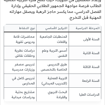
الطالب فرصة مواجهة الجمهور الطلابي الحقيقي وإدارة
الفصل الدراسي، مما يكسر حاجز الرهبة ويصقل مهاراته
المهنية قبل التخرج.
المرحلة الدراسية
التركيز الأساسي
نوع النشاط
المتطلبات الجامعية
محاضرات قاعة
السنة الأولى
واللغات
ودروس تقوية
أسس التربية وعلم
دراسات نظرية
السنة الثانية
النفس
وحلقات نقاش
طرق التدريس
تدريس مصغر
السنة الثالثة
الخاصة بالتخصص
وزيارات مدرسية
التربية العملية
تدريس كامل في
السنة الرابعة
(التدريب الميداني)
المدارس
البحث التربوي
مشاريع بحثية
الدراسات العليا
والقيادة
ودراسات ميدانية