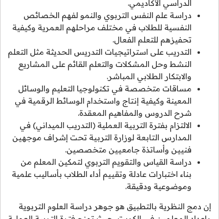
الدراسي الأكاديمي.
دراسة علم النفس التربوي والنمو لفهم الخصائص
النفسية للطلاب في مختلف مراحلهم العمرية وكيفية
تحفيزهم للتعلم الفعال.
التدريب على استراتيجيات التدريس الحديثة مثل التعلم
النشط وحل المشكلات والتعلم القائم على المشاريع
والابتكار الطلابي المباشر.
مساقات متخصصة في تكنولوجيا التعليم والوسائل
المعينة وكيفية إنتاج واستخدام الوسائط الرقمية في
شرح الدروس والمفاهيم المعقدة.
الالتزام بفترة التربية العملية (التدريب الميداني) في
المدارس التابعة لوزارة التربية تحت إشراف موجهين
فنيين وأساتذة جامعيين متخصصين.
دراسة القياس والتقويم التربوي لتمكين المعلم من
بناء اختبارات عادلة وتقييم أداء الطلاب بأساليب علمية
وموضوعية ودقيقة.
إن دمج النظرية بالتطبيق هو جوهر دراسة العلوم التربوية
وإعداد المعلمين في الكويت، حيث تمنح فترة التربية العملية