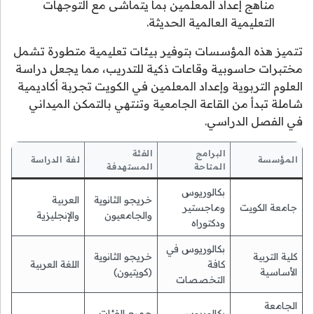
مناهج إعداد المعلمين بما يتماشى مع التوجهات
التعليمية العالمية الحديثة.
تتميز هذه المؤسسات بتوفير بيئات تعليمية متطورة تشمل
مختبرات حاسوبية وقاعات ذكية للتدريب، مما يجعل دراسة
العلوم التربوية وإعداد المعلمين في الكويت تجربة أكاديمية
شاملة تبدأ من القاعة الجامعية وتنتهي بالتمكن الميداني
في الفصل الدراسي.
البرامج
الفئة
المؤسسة
لغة الدراسة
المتاحة
المستهدفة
بكالوريوس
خريجو الثانوية
العربية
جامعة الكويت
وماجستير
والجامعيون
والإنجليزية
ودكتوراه
بكالوريوس في
كلية التربية
خريجو الثانوية
كافة
اللغة العربية
الأساسية
(كويتيون)
التخصصات
الجامعة
بكالوريوس
جميع الفئات