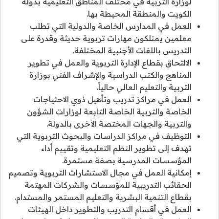
لوزارة التربية في مختلف المناطق التعليمية بدولة
الكويت والمنطقة المحيطة بها.
العمل في المدارس الخاصة والدولية التي تطلب
معلمين يمتلكون مهارات تربوية حديثة وقدرة على
التدريس باللغات الأجنبية المختلفة.
الالتحاق بقطاع الإدارة التربوية والعمل في تطوير
المناهج والكتب الدراسية والإشراف الفني بوزارة
التربية والتعليم العالي حالياً.
العمل في مراكز تدريب وتأهيل ذوي الاحتياجات
الخاصة والتربية الخاصة التابعة لوزارات الشؤون
والتربية والجهات المختصة الأخرى بالدولة.
التوظيف في مراكز الدراسات والبحوث التربوية التي
تهدف إلى تطوير النظم التعليمية وتقييم أداء
المؤسسات المدرسية بصفة مستمرة.
إمكانية العمل في مجال الاستشارات التربوية وتصميم
الحقائب التدريبية للمؤسسات والشركات المهتمة
بقطاع التنمية البشرية والتعليم المستمر والمستدام.
العمل في أقسام التدريب والتطوير داخل الهيئات