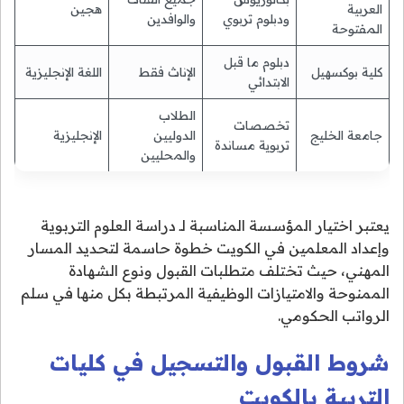
العربية
هجين
ودبلوم تربوي
والوافدين
المفتوحة
دبلوم ما قبل
كلية بوكسهيل
الإناث فقط
اللغة الإنجليزية
الابتدائي
الطلاب
تخصصات
جامعة الخليج
الدوليين
الإنجليزية
تربوية مساندة
والمحليين
يعتبر اختيار المؤسسة المناسبة لـ دراسة العلوم التربوية
وإعداد المعلمين في الكويت خطوة حاسمة لتحديد المسار
المهني، حيث تختلف متطلبات القبول ونوع الشهادة
الممنوحة والامتيازات الوظيفية المرتبطة بكل منها في سلم
الرواتب الحكومي.
شروط القبول والتسجيل في كليات
التربية بالكويت