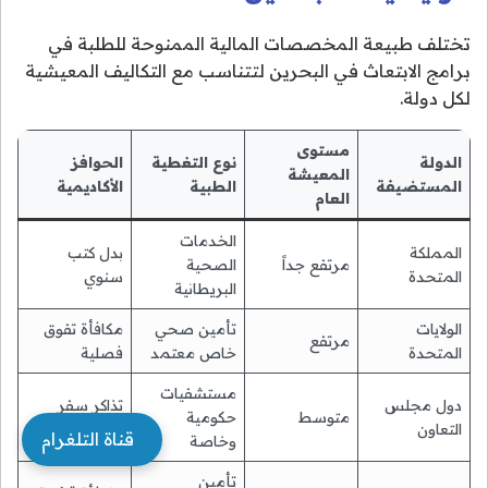
تختلف طبيعة المخصصات المالية الممنوحة للطلبة في
برامج الابتعاث في البحرين لتتناسب مع التكاليف المعيشية
لكل دولة.
مستوى
الدولة
نوع التغطية
الحوافز
المعيشة
المستضيفة
الطبية
الأكاديمية
العام
الخدمات
المملكة
بدل كتب
مرتفع جداً
الصحية
المتحدة
سنوي
البريطانية
الولايات
تأمين صحي
مكافأة تفوق
مرتفع
المتحدة
خاص معتمد
فصلية
مستشفيات
دول مجلس
تذاكر سفر
متوسط
حكومية
التعاون
إضافية
قناة التلغرام
وخاصة
تأمين