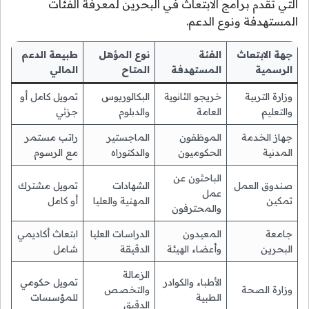
التي تقدم برامج الابتعاث في البحرين لمعرفة الفئات
المستهدفة ونوع الدعم.
جهة الابتعاث
الفئة
نوع المؤهل
طبيعة الدعم
الرسمية
المستهدفة
المتاح
المالي
وزارة التربية
خريجو الثانوية
البكالوريوس
تمويل كامل أو
والتعليم
العامة
والدبلوم
جزئي
جهاز الخدمة
الموظفون
الماجستير
راتب مستمر
المدنية
الحكوميون
والدكتوراه
مع الرسوم
الباحثون عن
صندوق العمل
الشهادات
تمويل مشترك
عمل
تمكين
المهنية والعليا
أو كامل
والمحترفون
جامعة
المعيدون
الدراسات العليا
ابتعاث أكاديمي
البحرين
وأعضاء الهيئة
الدقيقة
شامل
الزمالة
الأطباء والكوادر
تمويل حكومي
وزارة الصحة
والتخصص
الطبية
للمؤسسات
الدقيق