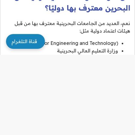
البحرين معترف بها دوليًا؟
نعم، العديد من الجامعات البحرينية معترف بها من قبل
هيئات اعتماد دولية مثل:
قناة التلغرام
ABET (Board for Engineering and Technology)
وزارة التعليم العالي البحرينية
هذا يعني أن الشهادة تؤهلك للعمل أو متابعة الدراسات العليا
في دول الخليج وأوروبا وأمريكا.
نصائح للطلاب الراغبين في دراسة
الهندسة الميكانيكية في مملكة
البحرين
قم بزيارة مواقع الجامعات واطلع على تفاصيل
البرنامج.