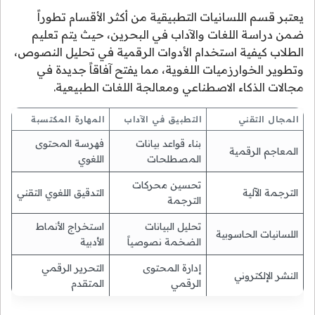
يعتبر قسم اللسانيات التطبيقية من أكثر الأقسام تطوراً
ضمن دراسة اللغات والآداب في البحرين، حيث يتم تعليم
الطلاب كيفية استخدام الأدوات الرقمية في تحليل النصوص،
وتطوير الخوارزميات اللغوية، مما يفتح آفاقاً جديدة في
مجالات الذكاء الاصطناعي ومعالجة اللغات الطبيعية.
المجال التقني
التطبيق في الآداب
المهارة المكتسبة
بناء قواعد بيانات
فهرسة المحتوى
المعاجم الرقمية
المصطلحات
اللغوي
تحسين محركات
الترجمة الآلية
التدقيق اللغوي التقني
الترجمة
تحليل البيانات
استخراج الأنماط
اللسانيات الحاسوبية
الضخمة نصوصياً
الأدبية
إدارة المحتوى
التحرير الرقمي
النشر الإلكتروني
الرقمي
المتقدم