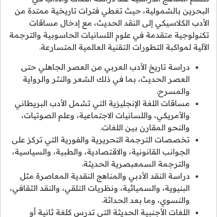
البحرين بالشمولية، حيث تغطي فترات تاريخية ممتدة من
الأدب الكلاسيكي إلى النقد الحديث، مع إدخال مساقات
تكنولوجية متقدمة في علوم اللسانيات الحاسوبية والترجمة
الآلية لمواكبة التطورات التقنية العالمية المتسارعة.
دراسة تاريخ الأدب العربي من العصر الجاهلي حتى
العصر الحديث، بما في ذلك الشعر والنثر والرواية
والمسرح.
مساقات اللغة الإنجليزية التي تشمل الأدب البريطاني
والأمريكي، واللسانيات الاجتماعية، وعلم الصوتيات،
والنحو المقارن بين اللغات.
تخصصات الترجمة التحريرية والفورية التي تركز على
الجوانب القانونية، والاقتصادية، والطبية، والسياسية،
والترجمة السمعبصرية الحديثة.
دراسة النقد الأدبي والمناهج النقدية المعاصرة مثل
البنيوية، والسميائية، ونظريات التلقي، والنقد الثقافي،
والنسوي، وما بعد الحداثة.
اللغات الأجنبية الحديثة التي تدرس كلغة ثانية أو