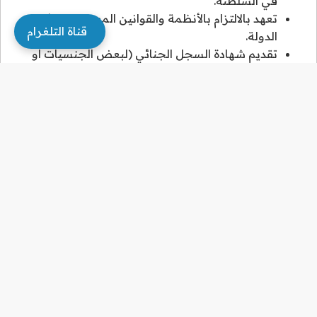
في السلطنة.
تعهد بالالتزام بالأنظمة والقوانين المعمول بها في
قناة التلغرام
الدولة.
تقديم شهادة السجل الجنائي (لبعض الجنسيات أو
حسب الطلب).
سداد رسوم إصدار بطاقة المقيم (البطاقة المدنية).
إرفاق صور من البطاقات المدنية للوالدين أو ولي الأمر.
نسخة من طلب التأشيرة المعبأ إلكترونياً عبر موقع
الشرطة.
تجديد الإقامة بشكل سنوي بناءً على إفادة استمرار
الدراسة من الجامعة.
امكانية البقاء في عمان بعد التخريج