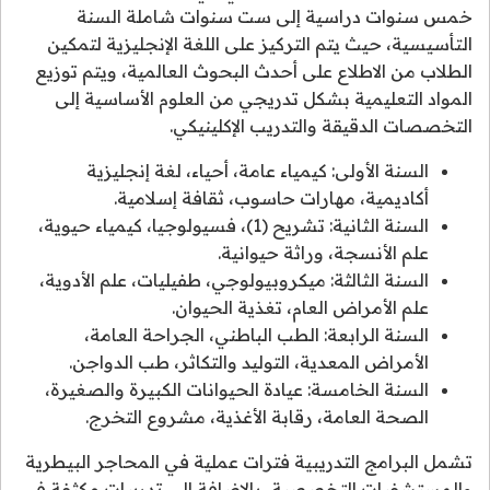
خمس سنوات دراسية إلى ست سنوات شاملة السنة
التأسيسية، حيث يتم التركيز على اللغة الإنجليزية لتمكين
الطلاب من الاطلاع على أحدث البحوث العالمية، ويتم توزيع
المواد التعليمية بشكل تدريجي من العلوم الأساسية إلى
التخصصات الدقيقة والتدريب الإكلينيكي.
السنة الأولى: كيمياء عامة، أحياء، لغة إنجليزية
أكاديمية، مهارات حاسوب، ثقافة إسلامية.
السنة الثانية: تشريح (1)، فسيولوجيا، كيمياء حيوية،
علم الأنسجة، وراثة حيوانية.
السنة الثالثة: ميكروبيولوجي، طفيليات، علم الأدوية،
علم الأمراض العام، تغذية الحيوان.
السنة الرابعة: الطب الباطني، الجراحة العامة،
الأمراض المعدية، التوليد والتكاثر، طب الدواجن.
السنة الخامسة: عيادة الحيوانات الكبيرة والصغيرة،
الصحة العامة، رقابة الأغذية، مشروع التخرج.
تشمل البرامج التدريبية فترات عملية في المحاجر البيطرية
والمستشفيات التخصصية، بالإضافة إلى تدريبات مكثفة في