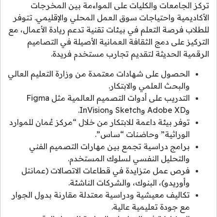
تركز الجامعات والكليات على المواءمة بين المخرجات
الأكاديمية واحتياجات سوق العمل المحلي والإقليمي. تتوفر
للطلاب فرصة التعلم في بيئات تقنية تدعم ريادة الأعمال، مع
التركيز على دمج الثقافة العمانية الأصيلة في التصاميم
الرقمية الحديثة لتقديم تجارب مستخدم فريدة.
الحصول على شهادات معتمدة من وزارة التعليم العالي
والبحث العلمي والابتكار.
التدريب على أدوات التصميم العالمية مثل Figma
وAdobe XD وSketch وInVision.
توفر بيئة داعمة للابتكار من خلال “مركز عُمان للموارد
الوراثية” وحاضنات “ساس”.
برامج دراسية تجمع بين مهارات التصميم الفني
والتحليل النفسي لسلوك المستخدم.
فرص عمل متزايدة في قطاعات الاتصالات (عمانتل
وأوريدو)، البنوك، والشركات الناشئة.
تكاليف معيشية ودراسية معتدلة مقارنة بدول الجوار
مع جودة تعليمية عالية.