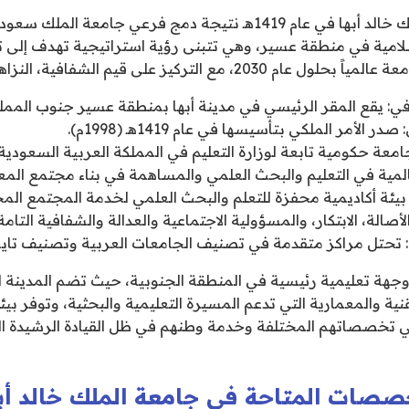
تأسست جامعة الملك خالد أبها في عام 1419هـ نتيجة دمج فرعي جامعة ا
امية في منطقة عسير، وهي تتبنى رؤية استراتيجية تهدف إلى 
في: يقع المقر الرئيسي في مدينة أبها بمنطقة عسير جنوب المملك
 الأمر الملكي بتأسيسها في عام 1419هـ (1998م).
امعة حكومية تابعة لوزارة التعليم في المملكة العربية السعودية.
عالمية في التعليم والبحث العلمي والمساهمة في بناء مجتمع المع
 بيئة أكاديمية محفزة للتعلم والبحث العلمي لخدمة المجتمع المح
الأصالة، الابتكار، والمسؤولية الاجتماعية والعدالة والشفافية التامة
: تحتل مراكز متقدمة في تصنيف الجامعات العربية وتصنيف تايم
 وجهة تعليمية رئيسية في المنطقة الجنوبية، حيث تضم المدينة ال
ية والمعمارية التي تدعم المسيرة التعليمية والبحثية، وتوفر بيئ
في تخصصاتهم المختلفة وخدمة وطنهم في ظل القيادة الرشيدة الت
خصصات المتاحة في جامعة الملك خالد أب