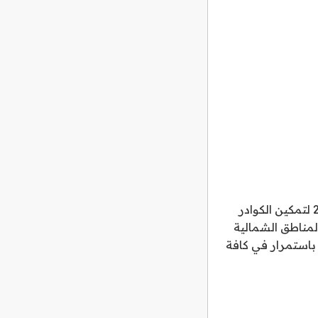
يشهد قطاع التعليم العالي في المملكة العربية السعودية تطوراً هائلاً ضمن رؤية 2030 لتمكين الكوادر
لمناطق الشمالية
باستمرار في كافة