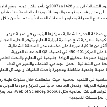
تأسست جامعة الحدود الشمالية في عام 1428هـ (2007م) بأمر ملكي
ا في مدن رفحاء وطريف والعويقيلة، وتهدف الجامعة منذ نشأتها 
مجتمع المعرفة وتطوير المنطقة اقتصادياً واجتماعياً من خلال 
ي منطقة الحدود الشمالية بمركزها الرئيسي في مدينة عرعر.
ومية سعودية تتبع مباشرة لوزارة التعليم وتوفر التعليم المجاني
ف مدن المنطقة الشمالية.
 في تصنيف QS للجامعات العربية.
برؤية طموحة لتحقيق الريادة الإقليمية في التعليم والبحث العلمي
ة على الشفافية، العمل الجماعي، الانتماء، والتميز في الأداء.
مدينة جامعية متكاملة ومجهزة بأحدث التقنيات والوسائل التعلي
أساسية في التنمية المحلية، حيث استطاعت خلال سنوات قليلة ر
نية العريقة، وتعمل الجامعة حالياً على تعزيز وجودها الدولي عبر 
البحثي المنشور في قواعد البيانا
 المؤسسات التعليمية.