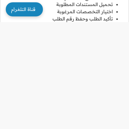
تحميل المستندات المطلوبة
قناة التلغرام
اختيار التخصصات المرغوبة
تأكيد الطلب وحفظ رقم الطلب
تتم مراجعة طلبك خلال 14 يوم عمل، ويمكنك متابعة حالة
طلبك عبر البوابة الإلكترونية. في حال قبول طلبك، ستتلقى
إشعاراً بالموافقة المبدئية.
التقديم لمنحة جامعة أم القرى
للطلاب الأجانب
زيارة موقع المنح الدراسية الخارجية للجامعة
إنشاء حساب باستخدام جواز السفر
تعبئة استمارة التقديم الإلكترونية
رفع المستندات المطلوبة مع الترجمات المعتمدة
تحديد ثلاثة خيارات للتخصص المطلوب
انتظار موعد المقابلة الشخصية عن بُعد