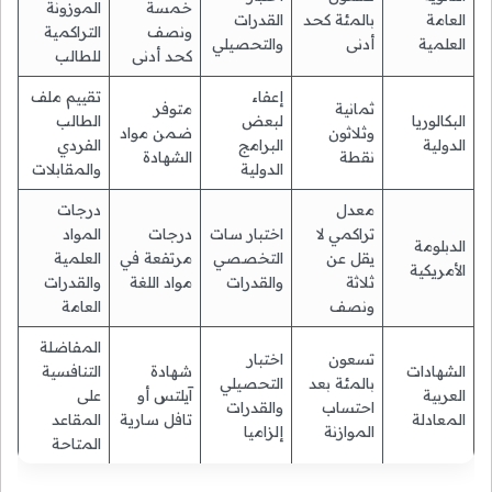
خمسة
الموزونة
العامة
بالمئة كحد
القدرات
ونصف
التراكمية
العلمية
أدنى
والتحصيلي
كحد أدنى
للطالب
إعفاء
تقييم ملف
ثمانية
متوفر
البكالوريا
لبعض
الطالب
وثلاثون
ضمن مواد
الدولية
البرامج
الفردي
نقطة
الشهادة
الدولية
والمقابلات
معدل
درجات
تراكمي لا
اختبار سات
درجات
المواد
الدبلومة
يقل عن
التخصصي
مرتفعة في
العلمية
الأمريكية
ثلاثة
والقدرات
مواد اللغة
والقدرات
ونصف
العامة
المفاضلة
تسعون
اختبار
الشهادات
شهادة
التنافسية
بالمئة بعد
التحصيلي
العربية
آيلتس أو
على
احتساب
والقدرات
المعادلة
تافل سارية
المقاعد
الموازنة
إلزاميا
المتاحة