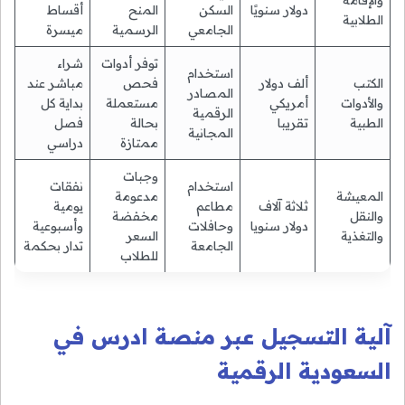
والإقامة
دولار سنويًا
السكن
المنح
أقساط
الطلابية
الجامعي
الرسمية
ميسرة
توفر أدوات
شراء
استخدام
الكتب
ألف دولار
فحص
مباشر عند
المصادر
والأدوات
أمريكي
مستعملة
بداية كل
الرقمية
الطبية
تقريبا
بحالة
فصل
المجانية
ممتازة
دراسي
وجبات
استخدام
نفقات
المعيشة
مدعومة
ثلاثة آلاف
مطاعم
يومية
والنقل
مخفضة
دولار سنويا
وحافلات
وأسبوعية
والتغذية
السعر
الجامعة
تدار بحكمة
للطلاب
آلية التسجيل عبر منصة ادرس في
السعودية الرقمية