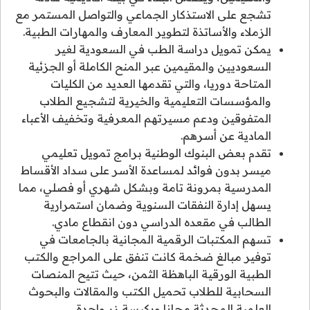
تشجع على الاستذكار الجماعي والتواصل المستمر مع
الزملاء والأساتذة لتطوير المعارف والمهارات الطبية.
يمكن تمويل دراسة الطب في السعودية لغير
السعوديين والمقيمين عبر المنح الكاملة أو الجزئية
المتاحة دوريا، والتي تقدمها العديد من الكليات
والمؤسسات التعليمية والخيرية لتشجيع الطلاب
المتفوقين ودعم مسيرتهم المعرفية وتخفيف الأعباء
المادية عن أسرهم.
تقدم بعض البنوك الوطنية برامج تمويل تعليمي
ميسر بدون فوائد لمساعدة الأسر على سداد الأقساط
المدرسية بمرونة تامة وبشكل شهري أو فصلي، مما
يسهل إدارة النفقات السنوية وضمان استمرارية
الطالب في مقعده الدراسي دون انقطاع مادي.
تسهم المكتبات الرقمية المجانية بالجامعات في
توفير مبالغ ضخمة كانت تنفق على المراجع والكتب
الطبية الورقية الباهظة الثمن، حيث تتيح المنصات
السحابية للطلاب تحميل الكتب والمقالات والبحوث
العلمية المحدثة مجانا وبكبسة زر واحدة.