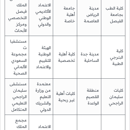
الاعتماد
الملك
كلية الطب
مدينة
جامعة
الأكاديمي
فيصل
بجامعة
الرياض
أهلية
الوطني
التخصصي
الفيصل
العاصمة
خاصة
والدولي
ومركز
الأبحاث
مستشفيا
الهيئة
ت
كلية
مدينة جدة
كلية أهلية
الوطنية
مجموعة
البترجي
الساحلية
تخصصية
للتقييم
السعودي
الطبية
والاعتماد
الألماني
الصحية
معتمدة
مستشفى
كليات
منطقة
من وزارة
سليمان
كليات أهلية
سليمان
القصيم
التعليم
الراجحي
غير ربحية
الراجحي
الواعدة
والشريك
التعليمي
الدولي
المتكامل
مجمع
الاعتماد
الملك