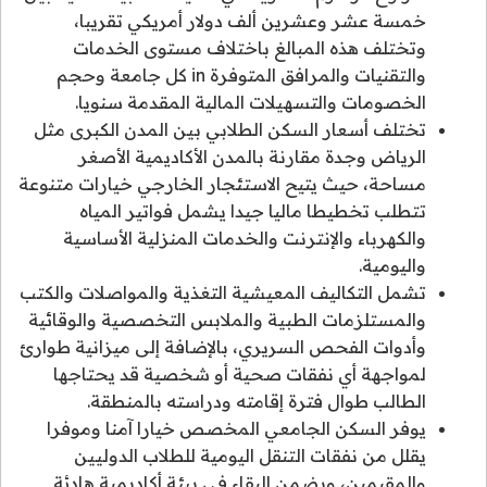
خمسة عشر وعشرين ألف دولار أمريكي تقريبا،
وتختلف هذه المبالغ باختلاف مستوى الخدمات
والتقنيات والمرافق المتوفرة in كل جامعة وحجم
الخصومات والتسهيلات المالية المقدمة سنويا.
تختلف أسعار السكن الطلابي بين المدن الكبرى مثل
الرياض وجدة مقارنة بالمدن الأكاديمية الأصغر
مساحة، حيث يتيح الاستئجار الخارجي خيارات متنوعة
تتطلب تخطيطا ماليا جيدا يشمل فواتير المياه
والكهرباء والإنترنت والخدمات المنزلية الأساسية
واليومية.
تشمل التكاليف المعيشية التغذية والمواصلات والكتب
والمستلزمات الطبية والملابس التخصصية والوقائية
وأدوات الفحص السريري، بالإضافة إلى ميزانية طوارئ
لمواجهة أي نفقات صحية أو شخصية قد يحتاجها
الطالب طوال فترة إقامته ودراسته بالمنطقة.
يوفر السكن الجامعي المخصص خيارا آمنا وموفرا
يقلل من نفقات التنقل اليومية للطلاب الدوليين
والمقيمين، ويضمن البقاء في بيئة أكاديمية هادئة