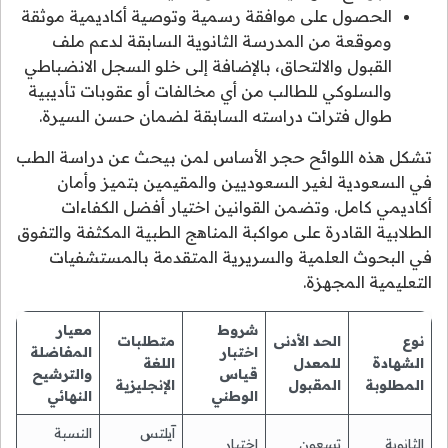
الحصول على موافقة رسمية وتوصية أكاديمية موثقة
وموقعة من المدرسة الثانوية السابقة لدعم ملف
القبول والالتحاق، بالإضافة إلى خلو السجل الانضباطي
والسلوكي للطالب من أي مخالفات أو عقوبات تأديبية
طوال فترات دراسته السابقة لضمان حسن السيرة.
تشكل هذه اللوائح حجر الأساس لمن بيحث عن دراسة الطب
في السعودية لغير السعوديين والمقيمين بتميز وأمان
أكاديمي كامل. وتضمن القوانين اختيار أفضل الكفاءات
الطلابية القادرة على مواكبة المناهج الطبية المكثفة والتفوق
في البحوث العلمية والسريرية المتقدمة بالمستشفيات
التعليمية المجهزة.
شروط
معيار
نوع
الحد الأدنى
متطلبات
اختبار
المفاضلة
الشهادة
للمعدل
اللغة
قياس
والترشيح
المطلوبة
المقبول
الإنجليزية
الوطني
النهائي
آيلتس
النسبة
الثانوية
تسعون
اختبار