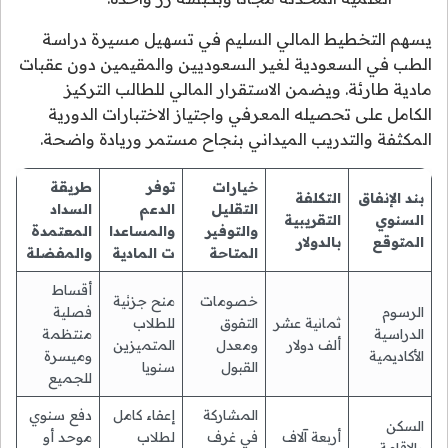
يسهم التخطيط المالي السليم في تسهيل مسيرة دراسة
الطب في السعودية لغير السعوديين والمقيمين دون عقبات
مادية طارئة. ويضمن الاستقرار المالي للطالب التركيز
الكامل على تحصيله المعرفي واجتياز الاختبارات الدورية
المكثفة والتدريب الميداني بنجاح مستمر وريادة واضحة.
خيارات
توفر
طريقة
بند الإنفاق
التكلفة
التقليل
الدعم
السداد
السنوي
التقريبية
والتوفير
والمساعدا
المعتمدة
المتوقع
بالدولار
المتاحة
ت المادية
والمفضلة
أقساط
خصومات
منح جزئية
الرسوم
فصلية
ثمانية عشر
التفوق
للطلاب
الدراسية
منتظمة
ألف دولار
ومعدل
المتميزين
الأكاديمية
وميسرة
القبول
سنويا
للجميع
المشاركة
إعفاء كامل
دفع سنوي
السكن
أربعة آلاف
في غرف
لطلاب
موحد أو