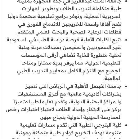
جامعة الملك عبدالعزيز في جدة المجهزة بمدينة
طبية متكاملة لتدريب الطلاب وتطوير المهارات
السريرية العملية، وتوفر برامج تعليمية معتمدة دوليا
تفتح آفاقا واسعة للخريجين للاندماج الفوري في
قطاعات الرعاية الصحية والبحث العلمي المتقدم.
تتيح الكليات الأهلية فرصة دراسة الطب في السعودية
لغير السعوديين والمقيمين بمعدلات مرنة وبنية
تحتية متطورة للغاية تضاهي أرقى المؤسسات
التعليمية الدولية، مما يوفر بديلا ممتازا ومتاحا
للجميع مع الالتزام الكامل بمعايير التدريب الطبي
العالمية.
جامعة الفيصل الأهلية في الرياض التي تتميز
بشراكات أكاديمية عالمية مع أعرق المستشفيات
والمراكز البحثية الدولية، وتقدم تعليما طبيا متميزا
يركز على الابتكار وإعداد الطلاب لاجتياز اختبارات رخص
الممارسة المهنية الدولية بنجاح مبهر.
كلية البترجي الطبية التي تقدم مسارات تعليمية
متنوعة تهدف لتخريج كوادر طبية متمكنة ومهنية