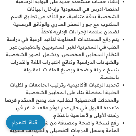
إنشاء حساب مستخدم جديد على البوابة الرسمية
لمنصة ادرس في السعودية وإدخال البيانات
الشخصية بدقة متناهية، مع التأكد من تطابق الاسم
المكتوب مع جواز السفر الساري والوثائق الرسمية
لضمان سلامة الإجراءات الإدارية لاحقاً.
يتم رفع المستندات المطلوبة لتأكيد الرغبة في دراسة
الطب في السعودية لغير السعوديين والمقيمين عبر
النظام السحابي المخصص، وتشمل الصور الشخصية
والشهادات الدراسية ونتائج اختبارات اللغة والقدرات
بنسخ ملونة واضحة وبصيغ الملفات المقبولة
بالمنصة.
تحديد الرغبات الأكاديمية وترتيب الجامعات والكليات
الطبية المفضلة بناء على المعايير الشخصية
والمعدلات التحصيلية للطالب، مما يمنح المتقدم فرصا
متعددة للقبول في حال عدم توفر مقعد شاغر في
رغبته الأولى والأساسية بالنظام.
قناة التلغرام
رفع نسخة واضحة ومصدقة من شهادة الثانوية
العامة وسجل الدرجات التفصيلي والشهادات اللغوية