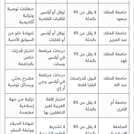
خطابات توصية
جامعة الملك
لا يقل عن 90
توفل أو آيلتس
وتزكية
سعود
بالمئة
للكليات العلمية
أكاديمية
جامعة الملك
لا يقل عن 85
توفل أو آيلتس
شهادة خلو من
عبد العزيز
بالمئة
أو كفايات
السوابق الأمنية
درجات مرتفعة
اختبار قدرات
جامعة الملك
لا يقل عن 95
في آيلتس
خاص
فهد
بالمئة
وسات
بالجامعة
درجات مرتفعة
جامعة الملك
قبول للدراسات
مقترح بحثي
في آيلتس وجي
عبد الله
العليا فقط
ورسائل توصية
آر إي
اختبار اللغة
تزكية من جهة
جامعة أم
لا يقل عن 80
العربية لغير
إسلامية
القرى
بالمئة
الناطقين بها
معتمدة
شهادة الميلاد
الجامعة
لا يقل عن 80
لا تشترط
ووثيقة السفر
الإسلامية
بالمئة
للعلوم الشرعية