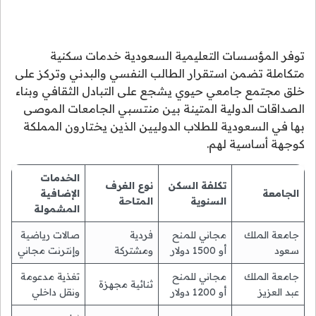
توفر المؤسسات التعليمية السعودية خدمات سكنية
متكاملة تضمن استقرار الطالب النفسي والبدني وتركز على
خلق مجتمع جامعي حيوي يشجع على التبادل الثقافي وبناء
الصداقات الدولية المتينة بين منتسبي الجامعات الموصى
بها في السعودية للطلاب الدوليين الذين يختارون المملكة
كوجهة أساسية لهم.
الخدمات
تكلفة السكن
نوع الغرف
الجامعة
الإضافية
السنوية
المتاحة
المشمولة
جامعة الملك
مجاني للمنح
فردية
صالات رياضية
سعود
أو 1500 دولار
ومشتركة
وإنترنت مجاني
جامعة الملك
مجاني للمنح
تغذية مدعومة
ثنائية مجهزة
عبد العزيز
أو 1200 دولار
ونقل داخلي