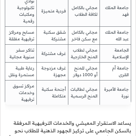
نوادي
جامعة الملك
مجاني بالكامل
تكنولوجية
فردية متميزة
فهد
لكافة الطلاب
ومكتبات
رقمية
جامعة الملك
مجاني بالكامل
شقق سكنية
مسابح ومراكز
عبد الله
مع سكن فاخر
مشتركة
ترفيهية مغلقة
الجامعة
مجاني لطلاب
تذاكر سفر
غرف مشتركة
الإسلامية
المنح الخارجية
سنوية مجانية
جامعة أم
مجاني للمنح
غرف مزدوجة
رعاية طبية
القرى
أو 1000 دولار
مجهزة
مستمرة ونقل
مراكز تسوق
جامعة الأميرة
مجاني لطالبات
أجنحة سكنية
وخدمات
نورة
المنح الرسمية
متكاملة
ترفيهية
يساعد الاستقرار المعيشي والخدمات الترفيهية المرفقة
بالسكن الجامعي على تركيز الجهود الذهنية للطلاب نحو