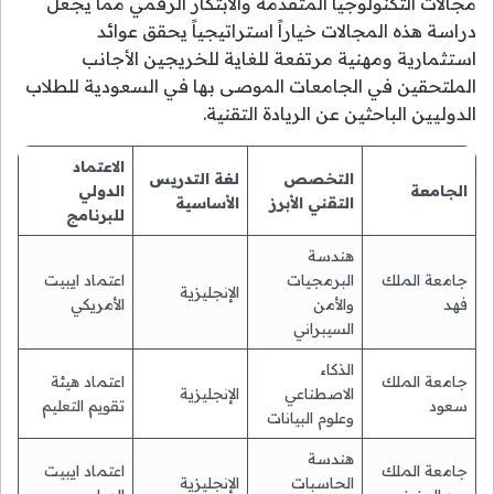
مجالات التكنولوجيا المتقدمة والابتكار الرقمي مما يجعل
دراسة هذه المجالات خياراً استراتيجياً يحقق عوائد
استثمارية ومهنية مرتفعة للغاية للخريجين الأجانب
الملتحقين في الجامعات الموصى بها في السعودية للطلاب
الدوليين الباحثين عن الريادة التقنية.
الاعتماد
التخصص
لغة التدريس
الجامعة
الدولي
التقني الأبرز
الأساسية
للبرنامج
هندسة
جامعة الملك
البرمجيات
اعتماد ايبيت
الإنجليزية
فهد
والأمن
الأمريكي
السيبراني
الذكاء
جامعة الملك
اعتماد هيئة
الاصطناعي
الإنجليزية
سعود
تقويم التعليم
وعلوم البيانات
هندسة
جامعة الملك
اعتماد ايبيت
الحاسبات
الإنجليزية