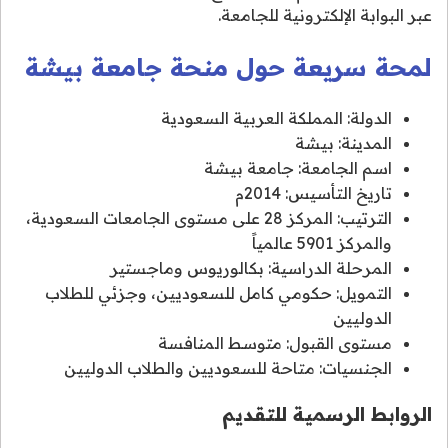
عبر البوابة الإلكترونية للجامعة.
لمحة سريعة حول منحة جامعة بيشة
الدولة: المملكة العربية السعودية
المدينة: بيشة
اسم الجامعة: جامعة بيشة
تاريخ التأسيس: 2014م
الترتيب: المركز 28 على مستوى الجامعات السعودية،
والمركز 5901 عالمياً
المرحلة الدراسية: بكالوريوس وماجستير
التمويل: حكومي كامل للسعوديين، وجزئي للطلاب
الدوليين
مستوى القبول: متوسط المنافسة
الجنسيات: متاحة للسعوديين والطلاب الدوليين
الروابط الرسمية للتقديم