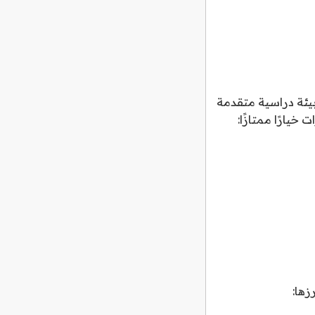
بيئة دراسية متقدمة
خيارًا ممتازًا:
زها: