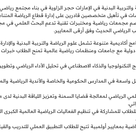
 والتربية البدنية في الإمارات حجر الزاوية في بناء مجتمع ريا
 في تأهيل متخصصين قادرين على إدارة قطاع الرياضة المتنامي
تضم مجمعات رياضية ومختبرات تقنية تدعم البحث العلمي في مج
يب الرياضي الحديث وفق أرقى المعايير.
مج أكاديمية متنوعة تشمل علوم الرياضة والتربية البدنية والإدارة 
ولية مع جامعات ومنظمات رياضية عالمية تمنح الطلاب خبرات م
ج التكنولوجيا والذكاء الاصطناعي في تحليل الأداء الرياضي وتطوي
واسعة في المدارس الحكومية والخاصة والأندية الرياضية والم
مي الرياضي لمعالجة قضايا السمنة وتعزيز اللياقة البدنية لدى
تي.
لطلاب للمشاركة في تنظيم الفعاليات الرياضية العالمية الكبرى 
ضية بمعايير أولمبية تتيح للطلاب التطبيق العملي للتدريب والقيا