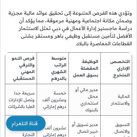
وتؤدي هذه الفرص المتنوعة إلى تحقيق عوائد مالية مجزية
وضمان مكانة اجتماعية ومهنية مرموقة، مما يؤكد أن
دراسة ماجستير إدارة الأعمال في دبي تمثل الاستثمار
الأفضل لتأمين مستقبل وظيفي باهر ومستقر بشتى
القطاعات المعاصرة بالبلاد.
متوسط
فرص النمو
التخصص
الوظيفة
الراتب
والترقي
الإداري
المفضلة
الشهري
المهني
المتخرج
بسوق العمل
بالدرهم
المستقبلي
مدير مالي أو
خمسة
سريعة جدا
المالية
محلل
وعشرون ألف
وتصل للإدارات
والاستثمار
استثماري
درهم إماراتي
العليا بالشركات
بالبنوك
ممتازة في
قناة التلغرام
التسويق
مدير تسويق أو
عشرون ألف
قطاعات
والاتصال
خبير اتصال
درهم إماراتي
التجارة