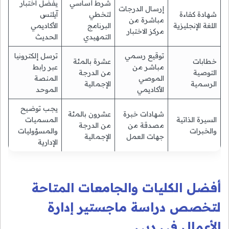
شرط أساسي
يفضل اختبار
إرسال الدرجات
شهادة كفاءة
لتخطي
آيلتس
مباشرة من
اللغة الإنجليزية
البرنامج
الأكاديمي
مركز الاختبار
التمهيدي
الحديث
توقيع رسمي
ترسل إلكترونيا
خطابات
عشرة بالمئة
مباشر من
عبر رابط
التوصية
من الدرجة
الموصي
المنصة
الرسمية
الإجمالية
الأكاديمي
الموحد
يجب توضيح
شهادات خبرة
عشرون بالمئة
السيرة الذاتية
المسميات
مصدقة من
من الدرجة
والخبرات
والمسؤوليات
جهات العمل
الإجمالية
الإدارية
أفضل الكليات والجامعات المتاحة
لتخصص دراسة ماجستير إدارة
الأعمال في دبي