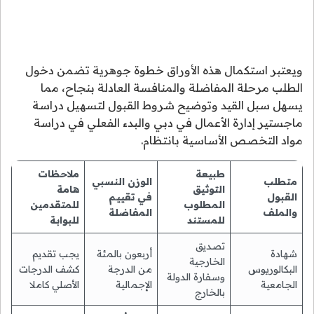
ويعتبر استكمال هذه الأوراق خطوة جوهرية تضمن دخول
الطلب مرحلة المفاضلة والمنافسة العادلة بنجاح، مما
يسهل سبل القيد وتوضيح شروط القبول لتسهيل دراسة
ماجستير إدارة الأعمال في دبي والبدء الفعلي في دراسة
مواد التخصص الأساسية بانتظام.
طبيعة
ملاحظات
متطلب
الوزن النسبي
التوثيق
هامة
القبول
في تقييم
المطلوب
للمتقدمين
والملف
المفاضلة
للمستند
للبوابة
تصديق
شهادة
أربعون بالمئة
يجب تقديم
الخارجية
البكالوريوس
من الدرجة
كشف الدرجات
وسفارة الدولة
الجامعية
الإجمالية
الأصلي كاملا
بالخارج