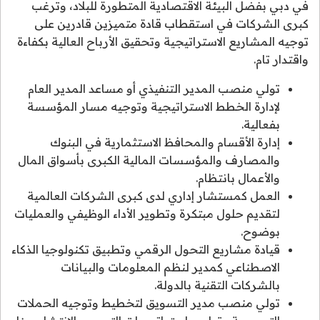
في دبي بفضل البيئة الاقتصادية المتطورة للبلاد، وترغب
كبرى الشركات في استقطاب قادة متميزين قادرين على
توجيه المشاريع الاستراتيجية وتحقيق الأرباح العالية بكفاءة
واقتدار تام.
تولي منصب المدير التنفيذي أو مساعد المدير العام
لإدارة الخطط الاستراتيجية وتوجيه مسار المؤسسة
بفعالية.
إدارة الأقسام والمحافظ الاستثمارية في البنوك
والمصارف والمؤسسات المالية الكبرى بأسواق المال
والأعمال بانتظام.
العمل كمستشار إداري لدى كبرى الشركات العالمية
لتقديم حلول مبتكرة وتطوير الأداء الوظيفي والعمليات
بوضوح.
قيادة مشاريع التحول الرقمي وتطبيق تكنولوجيا الذكاء
الاصطناعي كمدير لنظم المعلومات والبيانات
بالشركات التقنية بالدولة.
تولي منصب مدير التسويق لتخطيط وتوجيه الحملات