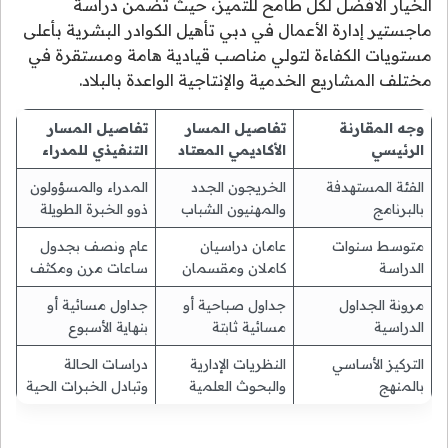
الخيار الأفضل لكل طامح للتميز، حيث تضمن دراسة
ماجستير إدارة الأعمال في دبي تأهيل الكوادر البشرية بأعلى
مستويات الكفاءة لتولي مناصب قيادية هامة ومستقرة في
مختلف المشاريع الخدمية والإنتاجية الواعدة بالبلاد.
وجه المقارنة
تفاصيل المسار
تفاصيل المسار
الرئيسي
الأكاديمي المعتاد
التنفيذي للمدراء
الفئة المستهدفة
الخريجون الجدد
المدراء والمسؤولون
بالبرنامج
والمهنيون الشباب
ذوو الخبرة الطويلة
متوسط سنوات
عامان دراسيان
عام ونصف بجدول
الدراسة
كاملان ومقسمان
ساعات مرن ومكثف
مرونة الجداول
جداول صباحية أو
جداول مسائية أو
الدراسية
مسائية ثابتة
بنهاية الأسبوع
التركيز الأساسي
النظريات الإدارية
دراسات الحالة
بالمنهج
والبحوث العلمية
وتبادل الخبرات الحية