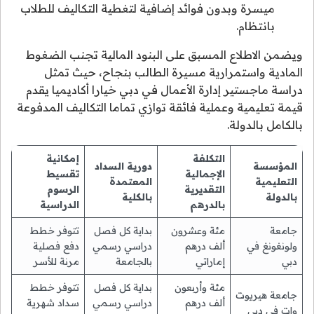
ميسرة وبدون فوائد إضافية لتغطية التكاليف للطلاب
بانتظام.
ويضمن الاطلاع المسبق على البنود المالية تجنب الضغوط
المادية واستمرارية مسيرة الطالب بنجاح، حيث تمثل
دراسة ماجستير إدارة الأعمال في دبي خيارا أكاديميا يقدم
قيمة تعليمية وعملية فائقة توازي تماما التكاليف المدفوعة
بالكامل بالدولة.
التكلفة
إمكانية
المؤسسة
دورية السداد
الإجمالية
تقسيط
التعليمية
المعتمدة
التقديرية
الرسوم
بالدولة
بالكلية
بالدرهم
الدراسية
جامعة
مئة وعشرون
بداية كل فصل
تتوفر خطط
ولونغونغ في
ألف درهم
دراسي رسمي
دفع فصلية
دبي
إماراتي
بالجامعة
مرنة للأسر
مئة وأربعون
بداية كل فصل
تتوفر خطط
جامعة هيريوت
ألف درهم
دراسي رسمي
سداد شهرية
وات في دبي