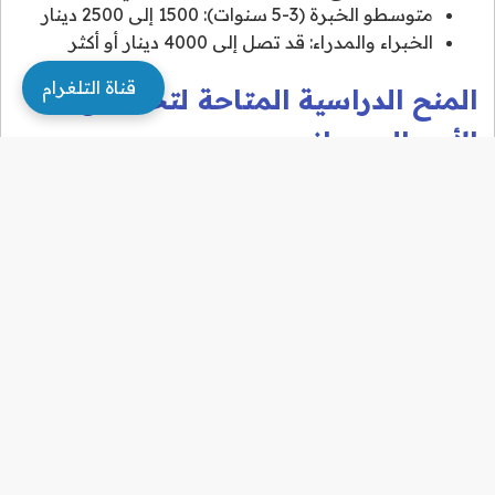
متوسطو الخبرة (3-5 سنوات): 1500 إلى 2500 دينار
الخبراء والمدراء: قد تصل إلى 4000 دينار أو أكثر
قناة التلغرام
المنح الدراسية المتاحة لتخصص
الأمن السيبراني
توفر وزارة التعليم العالي في الكويت عددًا من المنح للطلبة
المتميزين في المجالات التقنية. أيضًا:
يمكن التقديم على منح خارجية للدراسة في أمريكا أو
أوروبا في نفس التخصص.
بعض الجامعات الخاصة توفر منحًا جزئية أو كاملة
حسب التحصيل الأكاديمي.
لمعرفة المزيد، يمكن زيارة موقع وزارة التعليم العالي
الكويتية:
mohe.edu.kw
هل يمكن الدراسة عن بُعد في الأمن