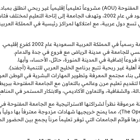
تعد الجامعة العربية المفتوحة (AOU) مشروعاً تعليمياً إقليمياً غير ربحي ان
بن عبد العزيز آل سعود في عام 2002، وتهدف الجامعة إلى إتاحة التعليم لم
تسع دول عربية، مع امتلاكها لمراكز رئيسية في المملكة العرب
ياً في المملكة العربية السعودية عام 2002 كفرع إقليمي.
ئيسي للجامعة في مدينة الرياض مع فروع في جدة والدمام.
فروعاً إضافية في المدينة المنورة، حائل، الأحساء، وأبها.
لية غير ربحية تتبع برنامج الخليج العربي للتنمية (أجفند).
لى بناء مجتمع المعرفة وتطوير المهارات البشرية في الوطن العر
تقديم تعليم مرن وعالمي بالتعاون مع الجامعة المفتوحة ببريطان
لة، والشفافية، والتعاون الأكاديمي، والابتكار المستمر في المناهج
ة مرموقة نظراً لشراكتها الاستراتيجية مع الجامعة المفتوحة في
(The Open University – UK)، مما يمنح خريجيها شهادات مزدوجة معترفاً بها د
ها قوائم الجامعات التي توفر تعليماً مرناً يجمع بين الحضور الم