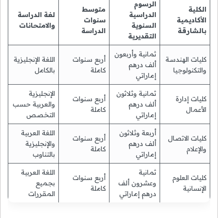
الرسوم
الكلية
متوسط
الدراسية
لغة الدراسة
الأكاديمية
سنوات
السنوية
والامتحانات
بالشارقة
الدراسة
التقديرية
ثمانية وأربعون
كليات الهندسة
أربع سنوات
اللغة الإنجليزية
ألف درهم
والتكنولوجيا
كاملة
بالكامل
إماراتي
ثمانية وثلاثون
الإنجليزية
كليات إدارة
أربع سنوات
ألف درهم
والعربية حسب
الأعمال
كاملة
إماراتي
التخصص
أربعة وثلاثون
اللغة العربية
كليات الاتصال
أربع سنوات
ألف درهم
والإنجليزية
والإعلام
كاملة
إماراتي
بالتناوب
ثمانية
اللغة العربية
كليات العلوم
أربع سنوات
وعشرون ألف
بجميع
الإنسانية
كاملة
درهم إماراتي
المقررات