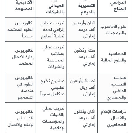
الدراسي
الأكاديمية
التقديرية
الميداني
المتاح
الممنوحة
بالدرهم
بالشركات
اثنان وأربعون
تدريب ميداني
بكالوريوس
علوم الحاسوب
ألف درهم
إلزامي لمدة
العلوم المعتمد
والبرمجيات
إماراتي
ثمانية أسابيع
رسمياً
تدريب عملي
ستة وثلاثون
بكالوريوس
المحاسبة
بمكاتب
ألف درهم
إدارة الأعمال
والعلوم المالية
المحاسبة
إماراتي
المعتمد
والشركات
هندسة
بكالوريوس
ثمانية وأربعون
مشروع تخرج
التصميم
العلوم في
ألف ريال
تطبيقي
الداخلي
هندسة
إماراتي
متكامل سنوياً
والمعماري
التصميم
تدريب عملي
دراسات الإعلام
اثنان وثلاثون
بكالوريوس
بالقنوات
والاتصال
ألف درهم
الآداب في
والمؤسسات
الجماهيري
إماراتي
الإعلام والاتصال
الإعلامية