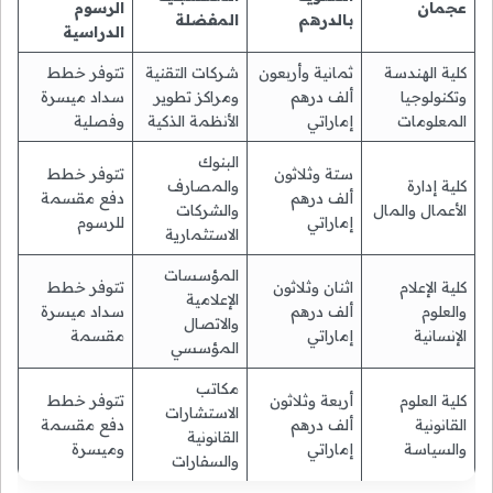
عجمان
الرسوم
بالدرهم
المفضلة
الدراسية
كلية الهندسة
ثمانية وأربعون
شركات التقنية
تتوفر خطط
وتكنولوجيا
ألف درهم
ومراكز تطوير
سداد ميسرة
المعلومات
إماراتي
الأنظمة الذكية
وفصلية
البنوك
ستة وثلاثون
تتوفر خطط
كلية إدارة
والمصارف
ألف درهم
دفع مقسمة
الأعمال والمال
والشركات
إماراتي
للرسوم
الاستثمارية
المؤسسات
كلية الإعلام
اثنان وثلاثون
تتوفر خطط
الإعلامية
والعلوم
ألف درهم
سداد ميسرة
والاتصال
الإنسانية
إماراتي
مقسمة
المؤسسي
مكاتب
كلية العلوم
أربعة وثلاثون
تتوفر خطط
الاستشارات
القانونية
ألف درهم
دفع مقسمة
القانونية
والسياسة
إماراتي
وميسرة
والسفارات