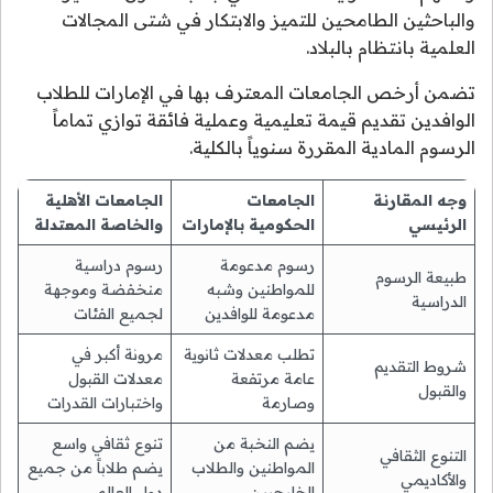
والباحثين الطامحين للتميز والابتكار في شتى المجالات
العلمية بانتظام بالبلاد.
تضمن أرخص الجامعات المعترف بها في الإمارات للطلاب
الوافدين تقديم قيمة تعليمية وعملية فائقة توازي تماماً
الرسوم المادية المقررة سنوياً بالكلية.
وجه المقارنة
الجامعات
الجامعات الأهلية
الرئيسي
الحكومية بالإمارات
والخاصة المعتدلة
رسوم مدعومة
رسوم دراسية
طبيعة الرسوم
للمواطنين وشبه
منخفضة وموجهة
الدراسية
مدعومة للوافدين
لجميع الفئات
تطلب معدلات ثانوية
مرونة أكبر في
شروط التقديم
عامة مرتفعة
معدلات القبول
والقبول
وصارمة
واختبارات القدرات
يضم النخبة من
تنوع ثقافي واسع
التنوع الثقافي
المواطنين والطلاب
يضم طلاباً من جميع
والأكاديمي
الخليجيين
دول العالم