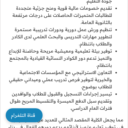
جودة التعليم.
تقديم خصومات مالية قوية ومنح جزئية متجددة
للطالبات المتميزات الحاصلات على درجات مرتفعة
بالثانوية العامة.
تنظيم ورش عمل دورية ودورات تدريبية مستمرة
لتطوير مهارات التدريس والبحث العلمي لدى الكادر
والطلاب بانتظام.
توفير بيئة تعليمية ومعيشية مريحة وحاضنة للإبداع
والتميز تدعم دور الكوادر النسائية القيادية بالمجتمع
بانتظام.
التعاون الاستراتيجي مع المؤسسات الاجتماعية
والخيرية لتوفير فرص تدريب عملي وميداني حقيقي
للطلاب بوضوح.
تيسير إجراءات التسجيل والقبول للطلاب والوافدين
وتقديم سبل الدفع الميسرة والتقسيط المريح طوال
فترات العام الدراسي.
قناة التلغرام
مما يجعل الكلية المقصد المثالي للعديد من الأسر الراغبة
في توفير تعليم متميز لأبنائهم يدعم دورهم الفعال في بناء